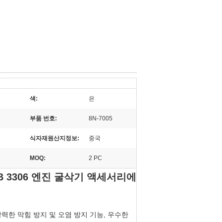
색:
은
부품 번호:
8N-7005
식자재원산지정보:
중국
MOQ:
2 PC
4B 3306 엔진 굴삭기 액세서리에
강력한 막힘 방지 및 오염 방지 기능, 우수한