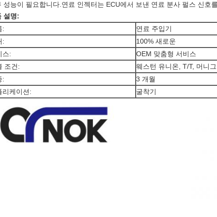
 성능이 필요합니다.연료 인젝터는 ECU에서 보낸 연료 분사 펄스 신호
 설명:
:
연료 주입기
:
100% 새로운
스:
OEM 맞춤형 서비스
 조건:
웨스턴 유니온, T/T, 머니
:
3 개월
플리케이션:
굴착기