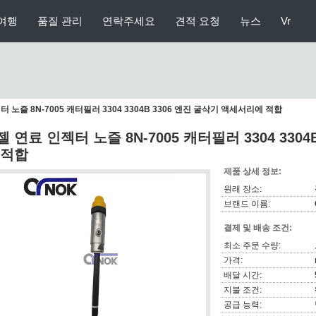
여행
품질 관리
연락주세요
견적 요청
뉴스
Vr
 노즐 8N-7005 캐터필러 3304 3304B 3306 엔진 굴삭기 액세서리에 적합
젤 연료 인젝터 노즐 8N-7005 캐터필러 3304 330
 적합
제품 상세 정보:
원래 장소:
브랜드 이름:
결제 및 배송 조건:
최소 주문 수량:
가격:
배달 시간:
지불 조건:
공급 능력: