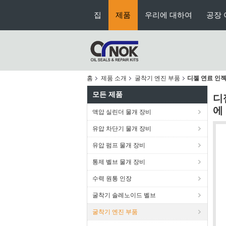
집
제품
우리에 대하여
공장 
홈
제품 소개
굴착기 엔진 부품
디젤 연료 인젝터
모든 제품
디
에
액압 실린더 물개 장비
유압 차단기 물개 장비
유압 펌프 물개 장비
통제 벨브 물개 장비
수력 원통 인장
굴착기 솔레노이드 벨브
굴착기 엔진 부품