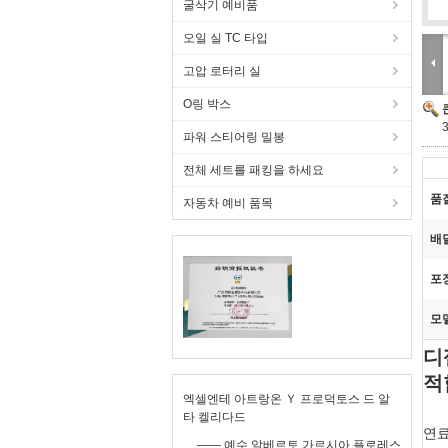
굴삭기 예비품
오일 실 TC 타입
고압 로터리 실
O링 박스
파워 스티어링 밀봉
전체 세트를 패킹을 하세요
품
자동차 예비 품목
배
포
모
디
적
엑셀엔테 아트랑온 Ｙ 프로덕토스 드 알
타 켈리다드
연료
—— 예수 알베르토 가르시아 플로레스